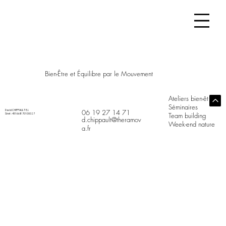
Bien-Être et Équilibre par le Mouvement
Ateliers bien-être
Séminaires
06 19 27 14 71
David CHIPPAULT E.I.
Team building
Siret : 451 668 701 00027
d.chippault@theramov
Week-end nature
a.fr