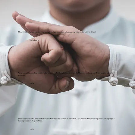
Merci David, c’était un moment vraiment authentique et relaxant qui a beaucoup raisonné en moi. C’était top !
Marie-Laure
What a beautiful workshop. I really made more contact with my body and my breath. The sticks worked great ! Thank you for respectfull
presence.
Layla
Merci David pour cette initiation. Belle connection entre mouvement et respiration. Les bambous et les exercices par deux sont super pour
la compréhension. Un grand Merci.
Marie