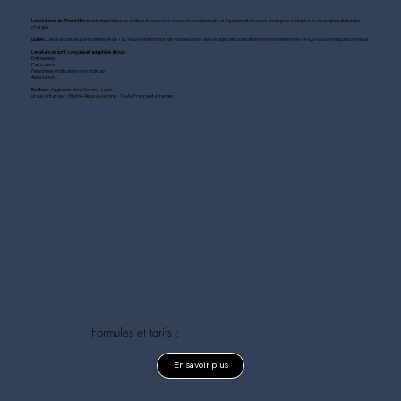
Les séances de Thera Mova
sont disponibles en ateliers découverte, en soirée, en séminaire et également les week-ends pour s'adapter à vos emplois du temps
chargés.​
Durée :
Les séances peuvent s'étendre de 1 à 3 heures en fonction de vos besoins et de vos objectifs. Nous déterminerons ensemble ce qui vous correspond le mieux.​
Les séances sont conçues et adaptées à tous :
Entreprises,
Particuliers,
Personnes en situation de handicap
Association
Secteur :
Agglomération Vienne - Lyon
et suivant projet : Rhône-Alpes Auvergne - Toute France et étranger
Formules et tarifs :
En savoir plus