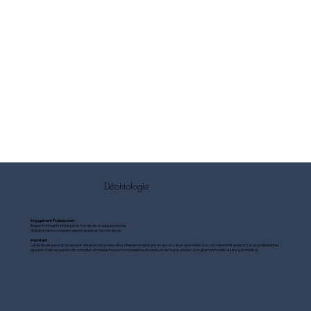
Déontologie
Engagement Professionnel :
Respect l'intégrité physique et morale de chaque personne.
Utilisation de techniques respectueuses et non-invasives.
Important :
Les séances que je propose sont des séances de bien-être. Elles ne remplacent en aucun cas un avis médical ou un traitement prescrit par un professionnel
de santé. Il est nécessaire de consulter un médecin pour tout problème de santé et de ne pas arrêter un traitement médical sans avis médical.