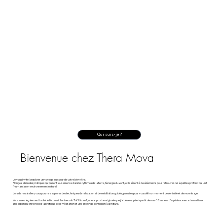
Qui suis-je ?
Bienvenue chez Thera Mova
Je vous invite à explorer un voyage au cœur de votre bien-être.
Plongez dans des pratiques qui puisent leur essence dans les rythmes de la terre, l’énergie du vent, et la sérénité des éléments, pour retrouver cet équilibre profond qui unit
l’humain à son environnement naturel.
Lors de nos ateliers, vous pourrez explorer des techniques de relaxation et de méditation guidée, pensées pour vous offrir un moment de sérénité et de recentrage.
Vous serez également invité à découvrir l’univers du Tai Shizen®, une approche originale que j’ai développée à partir de mes 38 années d’expérience en arts martiaux
sino-japonais, enrichie par la pratique de la méditation et une profonde connexion à la nature.