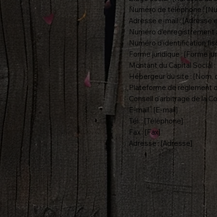
Numéro de téléphone : [Nu
Adresse e-mail : [Adresse e
Numéro d’enregistrement a
Numéro d’identification fisc
Forme juridique : [Forme jur
Montant du Capital Social :
Hébergeur du site : [Nom, 
Plateforme de règlement d
Conseil d'arbitrage de la 
E-mail : [E-mail]
Tél. : [Téléphone]
Fax : [Fax]
Adresse : [Adresse]