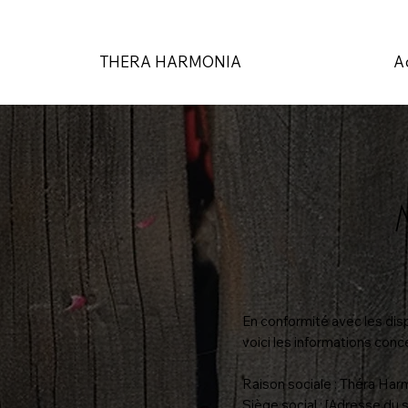
THERA HARMONIA
A
En conformité avec les dis
voici les informations con
Raison sociale : Théra Har
Siège social : [Adresse du s