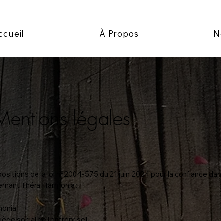
ccueil
À Propos
N
Mentions légales
positions de la loi n°2004-575 du 21 juin 2004 pour la confiance da
cernant Théra Harmonia :
monia
iège social de l’entreprise]