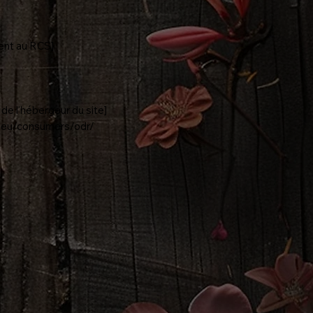
ent au RCS]
de l'hébergeur du site]
pa.eu/consumers/odr/