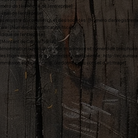
méro de téléphone de l'entreprise]
-mail de l'entreprise]
u registre du commerce et des sociétés : [Numéro d’enregistrem
ale : [Numéro d’identification fiscale]
idique de l’entreprise]
 [Montant du Capital Social]
dénomination ou raison sociale et adresse et numéro de téléphone 
es litiges en ligne de la Commission européenne : http://ec.euro
Commission européenne : [Coordonnées du conseil d'arbitrage]